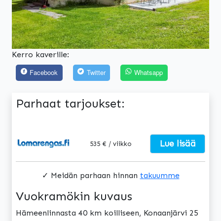
Kerro kaverille:
Facebook
Twitter
Whatsapp
Parhaat tarjoukset:
Lue lisää
535 € / viikko
✓ Meidän parhaan hinnan
takuumme
Vuokramökin kuvaus
Hämeenlinnasta 40 km koilliseen, Konaanjärvi 25