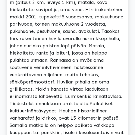
m (pituus 2 km, leveys 1 km), matala, kova
hiekoitettu savipohja, oma vene. Hirsirakenteinen
mökki 2001, tupakeittiö vuodesohva, makuuhuone
parivuode, toinen makuuhuone 2 vuodetta,
pukuhuone, pesuhuone, sauna, avokuisti. Tasokas
hirsirakenteinen huvila avaralla nurmikkopihalla,
johon aurinko paistaa läpi päivän. Matala,
hiekoitettu ranta ja laituri, josta on helppo
pulahtaa uimaan. Rannassa on myös oma
soutuvene veneilyliiveineen, halutessanne
vuokrattavana hiljainen, mutta tehokas,
sähköperämoottori. Huvilan pihalla on oma
grillikatos. Mökin hanasta virtaa laadultaan
erinomaista lähdevettä. Lumikenkiä lainattavissa.
Tiedustelut ennakkoon omistajalta.Paikalliset
kulttuurinähtävyydet, Hauhon historiallinen
vanharaitti ja kirkko, ovat 15 kilometrin päässä.
Samalla matkalla on helppo poiketa vaikkapa
kauppaan tai pankkiin, lisäksi kesälauantaisin voit