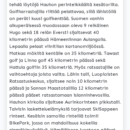
tehdä löytöjä Hauhon perinteikkäältä kesätorilta.
Golfharrastajilla riittää pelattavaa, sillä lähistöllä
on peräti kuusi golfkenttää. Suomen vanhin
alkuperäisessä muodossaan oleva 9 reikäinen
Hugo sekä 18 reiän Eversti sijaitsevat 40
kilometrin päässä Hämeenlinnan Aulangolla.
Lepaalla pelaat viinitilan kartanomiljöössä.
Matkaa mökiltä kentälle on 35 kilometriä. Tawast
golf ja Linna golf 45 kilometrin päässä sekä
Hattula golfiin 35 kilometriä. Myös ratsastajille on
vaihtoehtoja joista valita. Lähin talli, Luopioisten
Ratsastuskeskus, sijaitsee noin 10 kilometrin
päässä ja Sannan Maastotallilla 12 kilometrin
päässä pääset ratsastamaan islanninhevosilla.
Hauhon kirkolla sijaitsee Aurinkorinteen pikkutalli.
Talvisin lasketteluelämyksiä tarjoavat SkiSappeen
rinteet. Kesäisin samoilla rinteillä toimii
BikePark, jossa on mahdollisuus kokeilla
alamäkipyöräilyä. Hämäläiseen luontoon pääset