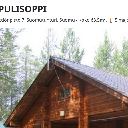
PULISOPPI
ttiönpisto 7, Suomutunturi, Suomu - Koko 63.5m², 🚶 5 majo
Edellinen