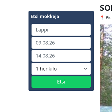
SO
Etsi mökkejä
📍 Pie