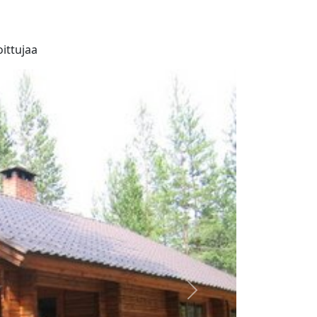
ittujaa
Seuraava