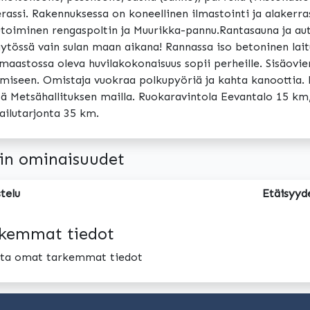
rassi. Rakennuksessa on koneellinen ilmastointi ja alakerra
toiminen rengaspoltin ja Muurikka-pannu.Rantasauna ja au
ytössä vain sulan maan aikana! Rannassa iso betoninen laitu
maastossa oleva huvilakokonaisuus sopii perheille. Sisäovie
umiseen. Omistaja vuokraa polkupyöriä ja kahta kanoottia.
ä Metsähallituksen mailla. Ruokaravintola Eevantalo 15 k
ilutarjonta 35 km.
in ominaisuudet
telu
Etäisyyd
kemmat tiedot
oita omat tarkemmat tiedot