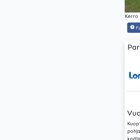
Kerro 
F
Par
Vuo
Kuopi
pohja
kodin