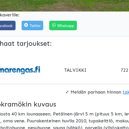
kaverille:
acebook
Twitter
Whatsapp
haat tarjoukset:
TALVIKKI
722
✓ Meidän parhaan hinnan
ta
kramökin kuvaus
osta 40 km lounaaseen, Petäinen-järvi 5 m (pituus 5 km, le
, oma vene. Puurakenteinen huvila 2010, tupakeittiö, maku
hoitohuone, pesuhuone, sauna (sähkö), parvella (viistokatt