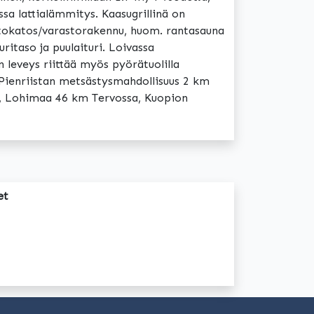
ssa lattialämmitys. Kaasugrillinä on
tokatos/varastorakennu, huom. rantasauna
ritaso ja puulaituri. Loivassa
n leveys riittää myös pyörätuolilla
 Pienriistan metsästysmahdollisuus 2 km
m, Lohimaa 46 km Tervossa, Kuopion
et