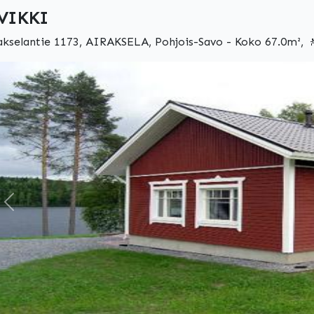
VIKKI
akselantie 1173, AIRAKSELA, Pohjois-Savo - Koko 67.0m², 
Edellinen