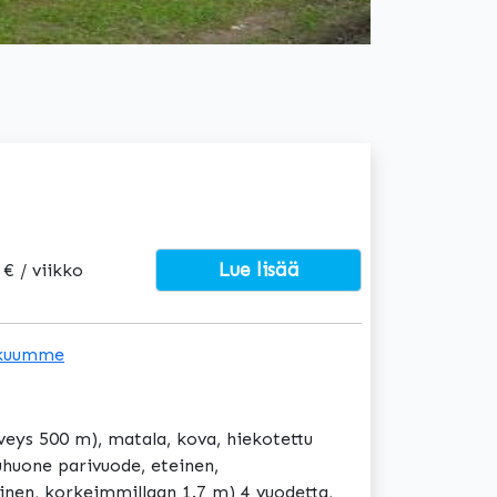
Lue lisää
 € / viikko
kuumme
veys 500 m), matala, kova, hiekotettu
uhuone parivuode, eteinen,
oinen, korkeimmillaan 1.7 m) 4 vuodetta,