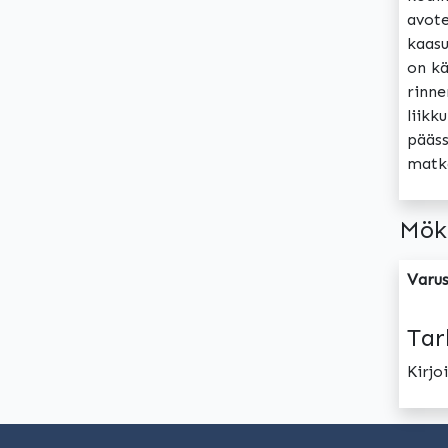
avote
kaasu
on kä
rinne
liikk
pääss
matka
Mök
Varus
Tar
Kirj