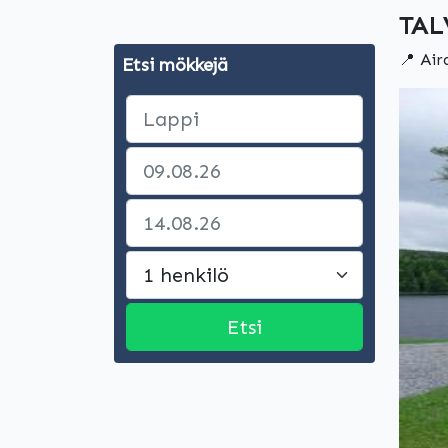
TAL
📍 Air
Etsi mökkejä