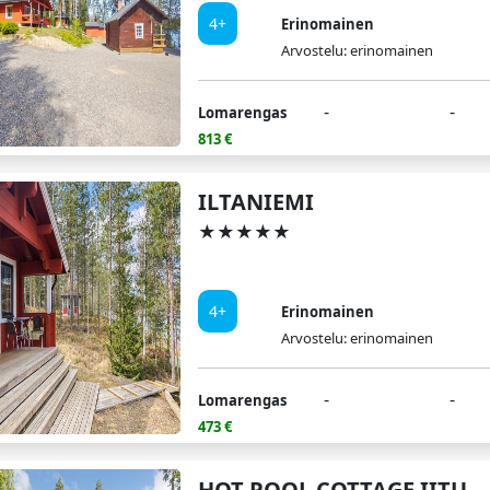
4+
Erinomainen
Arvostelu: erinomainen
-
-
Lomarengas
813 €
ILTANIEMI
★★★★★
4+
Erinomainen
Arvostelu: erinomainen
-
-
Lomarengas
473 €
HOT POOL COTTAGE IITU