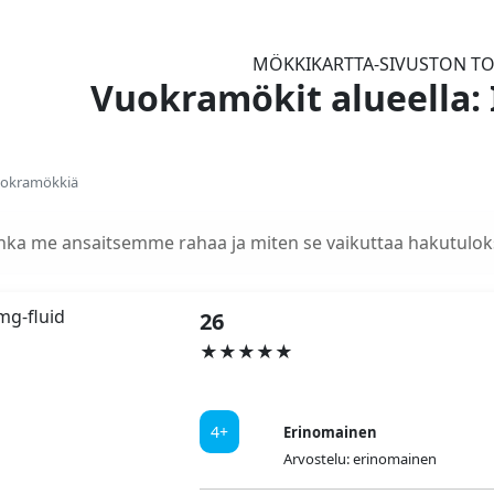
MÖKKIKARTTA-SIVUSTON TO
Vuokramökit alueella
uokramökkiä
nka me ansaitsemme rahaa ja miten se vaikuttaa hakutulok
26
★★★★★
4+
Erinomainen
Arvostelu: erinomainen