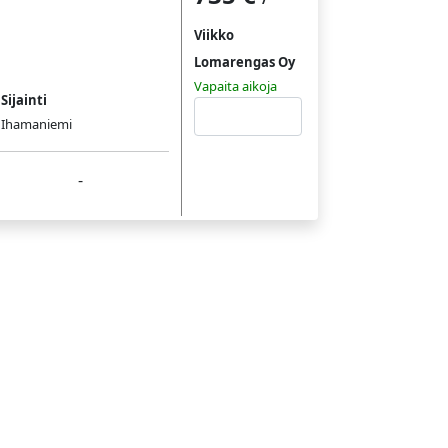
Viikko
Lomarengas Oy
Vapaita aikoja
Sijainti
Tutustu
Ihamaniemi
-
sää
laa mökkejä sijainnin mukaan
idän parhaan hinnan takuu