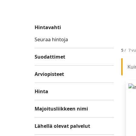
Hintavahti
Seuraa hintoja
5
7 v
Suodattimet
Kui
Arviopisteet
Hinta
Majoitusliikkeen nimi
Lähellä olevat palvelut