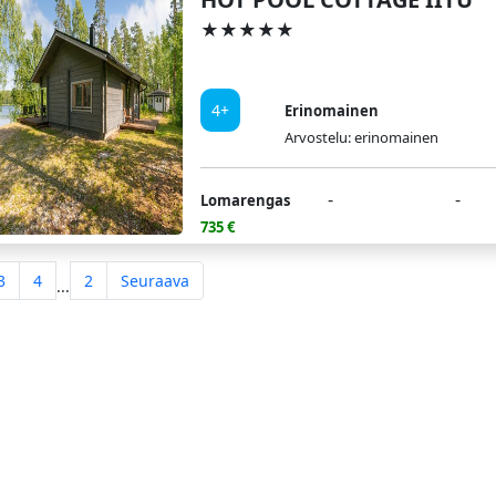
★★★★★
4+
Erinomainen
Arvostelu: erinomainen
-
-
Lomarengas
735 €
3
4
2
Seuraava
...
Ota yhteyttä
Li
Apua
Se
Mökin omistajat
Me
Mainoskumppanit