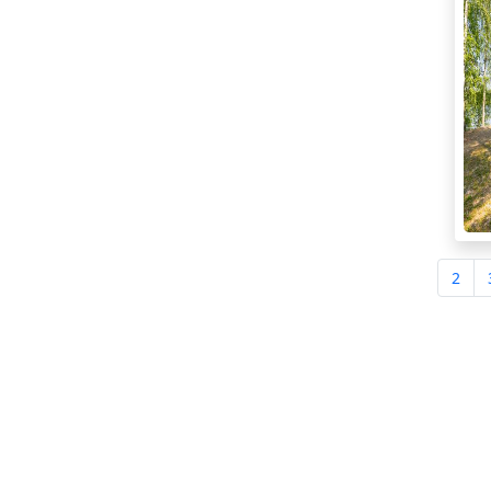
2
Yrityksen tiedot
Tietoa meistä
Toimintamallimme
Vinkkejä