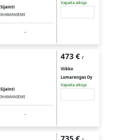
Vapaita aikoja
Sijainti
Tutustu
IHAMANIEMI
-
473 €
/
Viikko
Lomarengas Oy
Vapaita aikoja
Sijainti
Tutustu
IHAMANIEMI
-
735 €
/